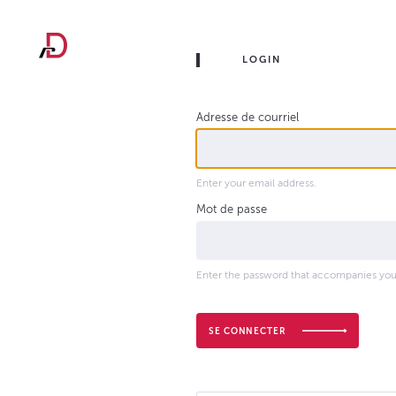
Aller
au
LOGIN
contenu
principal
Adresse de courriel
Enter your email address.
Mot de passe
Enter the password that accompanies you
SE CONNECTER