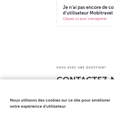
Je n’ai pas encore de c
d’utilisateur Mobitravel
Cliquez ici pour s’enregistrer
VOUS AVEZ UNE QUESTION?
CONTACTEZ-
Nous utilisons des cookies sur ce site pour améliorer
Foo
Terms and
votre expérience d'utilisateur.
Cookies
NL
EN
FR